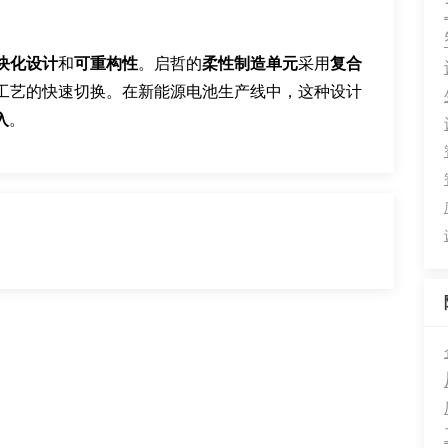
块化设计
和
可重构性
。启哲的
柔性制造单元
采用
复合
工艺的快速切换。在新能源电池生产线中，这种设计
入
。