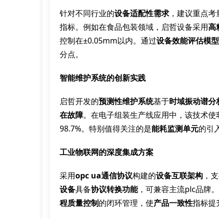
针对不同行业的
设备适配性需求
，建议重点考
指标。例如在食品包装领域，启哲设备采用
高
控制在±0.05mm以内。通过
设备效能评估模型
分点。
智能维护系统的创新实践
启哲开发的
预测性维护系统
基于
时域振动谱分
在故障
。在电子组装生产线应用中，该技术使
98.7%。特别值得关注的是
能耗监测单元
的引
工业物联网的深度集成方案
采用
opc ua通信协议
构建的
设备互联架构
，支
设备
具备
协议转换功能
，可兼容主流plc品牌
程质量控制
的闭环管理，使
产品一致性
指标提