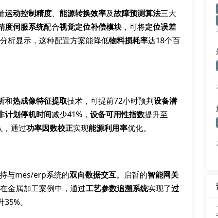
量
运动控制精度
、
能源转换效率
及
故障预测算法
三大
精度伺服系统
配合
视觉定位补偿模块
，可将
定位误差
分析显示，这种配置方案能降低
物料损耗率
达18个百
析
和
热成像特征提取
技术，可提前72小时预判
设备潜
非计划停机时间
减少41%，
设备可用性指数
提升至
入，通过
功率因数校正
实现
能源利用率
优化。
持与mes/erp系统的
双向数据交互
。启哲的
智能网关
。在金属加工案例中，通过
工艺参数追溯系统
实现了
过
升35%。