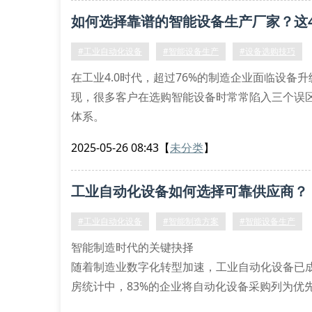
指标传统设备启哲设备
如何选择靠谱的智能设备生产厂家？这
定位精度±0.02mm±0.005mm
响
#工业自动化设备
#智能设备生产
#设备选购技巧
在工业4.0时代，超过76%的制造企业面临设
现，很多客户在选购智能设备时常常陷入三个误
体系。
智能设备生产的核心评判指标
2025-05-26 08:43
【
未分类
】
优质智能设备制造商需要具备完整的工艺验证流程
序。生产车间配备的德国进口加工中心，能实现±0
工业自动化设备如何选择可靠供应商？
#工业自动化设备
#智能制造方案
#智能设备生产
智能制造时代的关键抉择
随着制造业数字化转型加速，工业自动化设备已
房统计中，83%的企业将自动化设备采购列为优
出真正具备技术实力与服务保障的合作伙伴？这