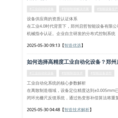
#工业自动化设备
#智能制造解决方案
#智能设备生
设备供应商的资质认证体系
在工业4.0时代背景下，郑州启哲智能设备有限公司通
机械指令认证。企业自主研发的分布式控制系统（d
可确保产线连续运行5000小时无故障。值得关注的
2025-05-30 09:13
【
智造优选
】
系统的无缝对接，这项技术已获得3项实用新型专
五大技
如何选择高精度工业自动化设备？郑州
#工业自动化设备
#智能制造技术
#智能设备选型
工业自动化系统的核心参数解析
在离散制造领域，设备定位精度达到±0.005m
闭环光栅尺反馈系统，通过热变形补偿算法将重复定
位dsp处理器，可实现0.1ms级的实时运动控
2025-05-30 04:48
【
智造技术解析
】
关键性能参数对比表