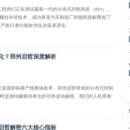
程师们正在调试最新一代的分布式控制系统（dcs）。
量耦合补偿技术，成功将某汽车制造厂的能耗指标降低了
的生产执行者向能效优化决策者进化。
应精度和稳态控制裕度两个维度。郑州启哲研发的自适应
化？郑州启哲深度解析
定直接影响着产线整体效率。郑州启哲研发的分布式控制
实时监测伺服驱动单元的功率波动曲线。我们的人机界面
别冗余能耗节点，配合智能功率分配模块实现能效优化率
启哲解密六大核心指标
能开发的