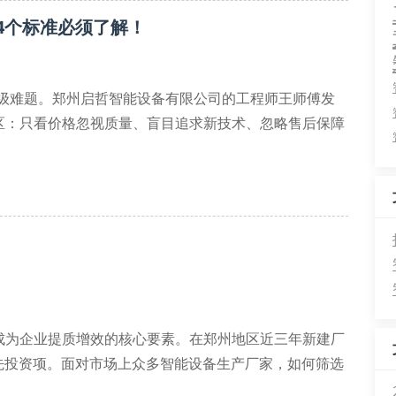
4个标准必须了解！
备升级难题。郑州启哲智能设备有限公司的工程师王师傅发
区：只看价格忽视质量、盲目追求新技术、忽略售后保障
，以郑州启哲为例，其设备出厂前需经过28道检测工
.01毫米的精密加工。在工业自动
成为企业提质增效的核心要素。在郑州地区近三年新建厂
先投资项。面对市场上众多智能设备生产厂家，如何筛选
需要从设备性能、技术适配、售后服务三个维度综合考