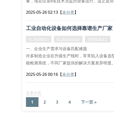
量，现在仅需8名技术员监控设备运行。这正是
——通过工业自动化设备实现生产线优化。
2025-05-26 02:13
【
未分类
】
二、设备选型的三大黄金法则
1. 功能匹配度验证
工业自动化设备如何选择靠谱生产厂家
我们建议企业在选购智能设备时，务必进行现场
#厂家选择技巧
#工业自动化设备
#智能设备生产
一、企业生产需求与设备匹配难题
许多制造企业在升级生产线时，常常陷入设备选
能检测系统，不同厂家提供的解决方案差异明显
足预期的60%，这暴露出选对生产厂家的关键性
2025-05-26 00:16
【
未分类
】
二、评估厂家的五大核心维度
技术研发实力：实地考察生产车间时，重点查看
文章分页
1
2
3
4
下一页 »