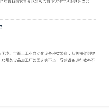
郑州启哲智能设备有限公司为合作伙伴带来的真实改变
？
试机测试。郑州启哲提供的定制化方案包含设备参数校准
型困境。市面上工业自动化设备种类繁多，从机械臂到智
。郑州某食品加工厂曾因选购不当，导致设备运行效率不
。
设备原型机的创新设计，例如郑州启哲的模块化组装