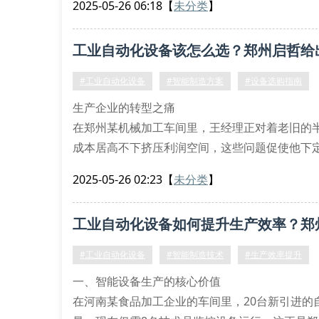
2025-05-26 06:18
【
未分类
】
量。
设备选型的核心考量指标
工业自动化设备该怎么选？郑州启哲给
优质工业自动化设备应满足三大特征：首先是模
#工业自动化设备
#智能制造方案
#设备选购指南
生产企业的转型之痛
在郑州某机械加工车间里，王经理正对着老旧的
成本居高不下挤压利润空间，这些问题促使他下
动化设备，如何选择真正适合自己企业的智能设
2025-05-26 02:23
【
未分类
】
选购设备的五大黄金准则
匹配生产需求：根据产品类型选择装配机械臂或
工业自动化设备如何提升生产效率？郑
考察技术参数：重点对比设备
#工业自动化设备
#智能制造技术
#生产效率提升
一、智能设备生产的核心价值
在河南某食品加工企业的车间里，20台新引进的