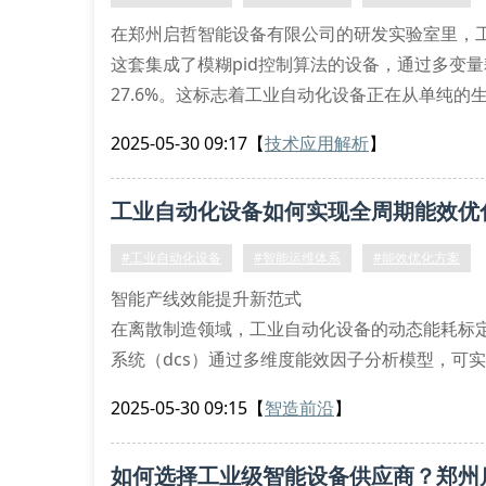
在郑州启哲智能设备有限公司的研发实验室里，工
这套集成了模糊pid控制算法的设备，通过多变
27.6%。这标志着工业自动化设备正在从单纯
一、智能控制系统的技术突破
2025-05-30 09:17
【
技术应用解析
】
现代工业自动化设备的核心竞争力体现在动态响
前馈补偿模
工业自动化设备如何实现全周期能效优
#工业自动化设备
#智能运维体系
#能效优化方案
智能产线效能提升新范式
在离散制造领域，工业自动化设备的动态能耗标
系统（dcs）通过多维度能效因子分析模型，可
单元（hmi）内置能耗热力图算法，能够精准识
2025-05-30 09:15
【
智造前沿
】
达23.6%。
设备全生命周期管理创新
如何选择工业级智能设备供应商？郑州
针对工业自动化设备的预防性维护需求，启哲智