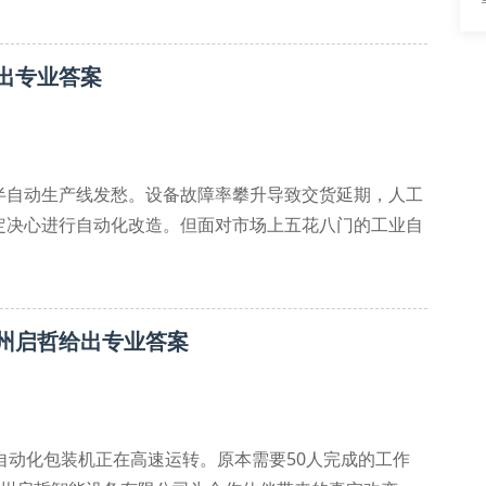
出专业答案
块化设计，方便
半自动生产线发愁。设备故障率攀升导致交货延期，人工
定决心进行自动化改造。但面对市场上五花八门的工业自
备生产方案？
智能检测设备，避免功能过剩造成资源浪费
州启哲给出专业答案
自动化包装机正在高速运转。原本需要50人完成的工作