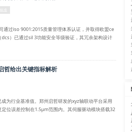
产标准
过iso 9001:2015质量管理体系认证，并取得欧盟ce
cs）已通过sil 3功能安全等级验证，其冗余架构设计
是，公司独创的模块化集成方案成功实现plc与scada
利。
启哲给出关键指标解析
m已成为行业基准值。郑州启哲研发的xyz轴联动平台采用
位误差控制在1.5μm范围内。其伺服驱动模块搭载32
制，满足精密装配线的动态响应需求。